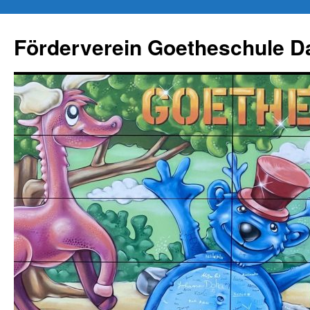
Zum
Inhalt
Förderverein Goetheschule Da
springen