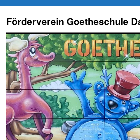
Zum
Inhalt
Förderverein Goetheschule Da
springen