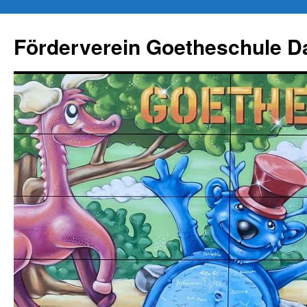
Zum
Inhalt
Förderverein Goetheschule Da
springen